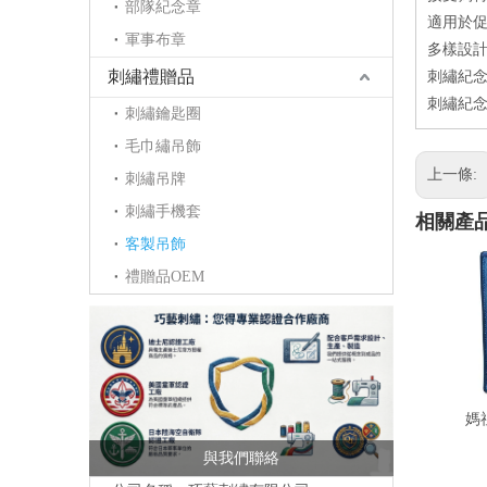
部隊紀念章
適用於
軍事布章
多樣設
刺繡禮贈品
刺繡紀念
刺繡紀念
刺繡鑰匙圈
毛巾繡吊飾
上一條:
刺繡吊牌
刺繡手機套
相關產
客製吊飾
禮贈品OEM
媽
與我們聯絡