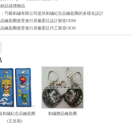
促銷品或禮贈品
計：巧藝刺繡有限公司提供刺繡紀念品鑰匙圈的多樣化設計
品鑰匙圈接受進行原廠委託設計製造ODM
品鑰匙圈接受進行原廠委託代工製造OEM
品
祖刺繡紀念品鑰匙圈
刺繡贈品鑰匙圈
(正反面)