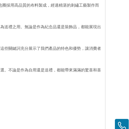
匙圈採用高品質的布料製成，經過精湛的刺繡工藝製作而
作為送禮之用。無論是作為紀念品還是裝飾品，都能展現出
。這些關鍵詞充分展示了我們產品的特色和優勢，讓消費者
之選。不論是作為自用還是送禮，都能帶來滿滿的驚喜和喜