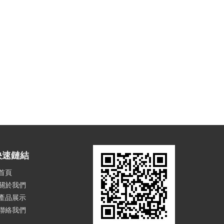
快速鏈結
首頁
關於我們
產品展示
聯絡我們