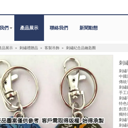
我們
產品展示
聯絡我們
新聞動態
產品展示
»
刺繡禮贈品
»
客製吊飾
»
刺繡紀念品鑰匙圈
刺
刺繡
中國
傳統
刺繡
手工
刺繡
特色
創意
獨特
刺繡
刺繡