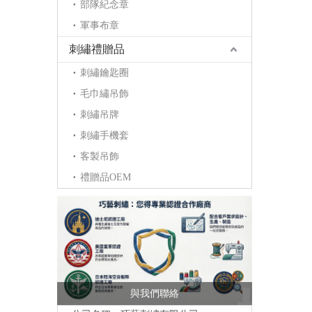
部隊紀念章
軍事布章
刺繡禮贈品
刺繡鑰匙圈
毛巾繡吊飾
刺繡吊牌
刺繡手機套
客製吊飾
禮贈品OEM
與我們聯絡