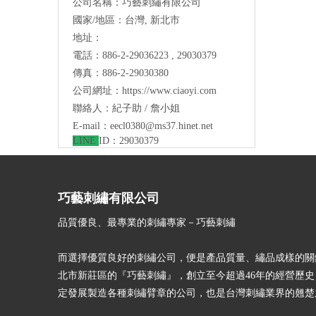
公司名稱：巧藝刺繡有限公司
國家/地區：台灣, 新北市
地址：
電話：886-2-29036223 , 29030379
傳真：886-2-29030380
公司網址：
https://www.ciaoyi.com
聯絡人：紀子助 / 詹小姐
E-mail：
eecl0380@ms37.hinet.net
LINE
ID：29030379
巧藝刺繡有限公司
品質優良、最專業的刺繡專家－巧藝刺繡
而選擇優質良好的刺繡公司，便是產品質量、繡品成樣的關
北市新莊區的『巧藝刺繡』，創立至今超過46年的經營歷
定發展製造各種刺繡臂章的公司，也是台灣刺繡業界的翹楚