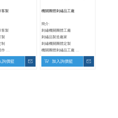
章客製
機關團體刺繡品工廠
簡介:
章客製
刺繡機關團體工廠
訂製
刺繡品製造廠家
定制
刺繡機關團體定製
製作
機關團體刺繡品工廠
設計
刺繡工廠
入詢價籃
詢價
加入詢價籃
詢價
定做
刺繡產品
印刷
團體刺繡
生產
機關刺繡
製造
刺繡製造商
定制服務
刺繡定製
刺繡訂製
工廠直銷