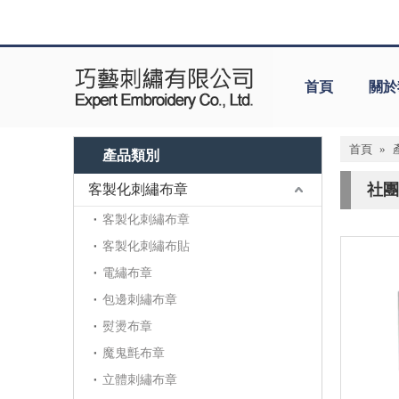
首頁
關於
首頁
»
產品類別
社團
客製化刺繡布章
客製化刺繡布章
客製化刺繡布貼
電繡布章
包邊刺繡布章
熨燙布章
魔鬼氈布章
立體刺繡布章