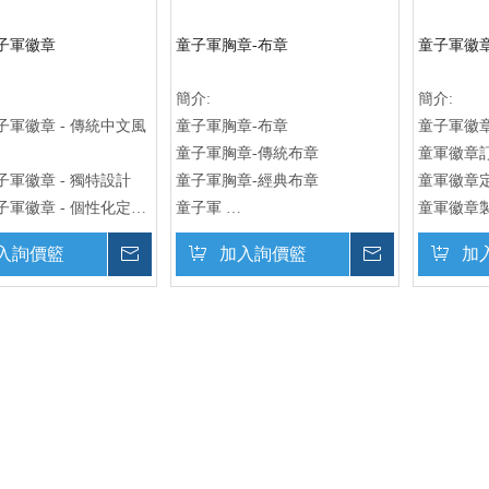
子軍徽章
童子軍胸章-布章
童子軍徽
簡介:
簡介:
軍徽章 - 傳統中文風
童子軍胸章-布章
童子軍徽
童子軍胸章-傳統布章
童軍徽章
子軍徽章 - 獨特設計
童子軍胸章-經典布章
童軍徽章
子軍徽章 - 個性化定制
童子軍
童軍徽章
子軍徽章
胸章
童軍徽章
入詢價籃
詢價
加入詢價籃
詢價
加
訂製
布章
童軍徽章
定制
童軍徽章
童軍徽章
製作
童軍紀念章
童軍徽章
設計
童軍標誌
童軍徽章
定做
童軍裝飾品
童軍徽章
印刷
童軍收藏品
製造
童軍配件
定製
童軍禮品
生產