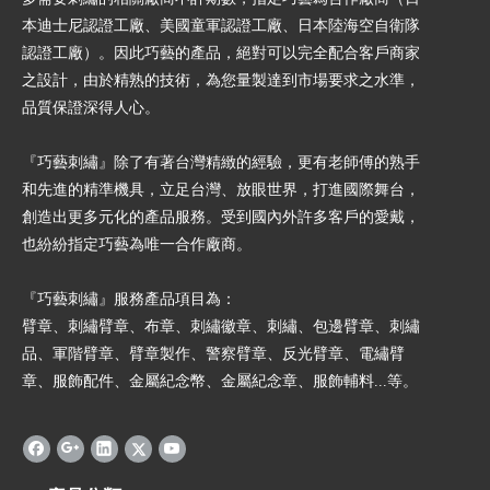
本迪士尼認證工廠、美國童軍認證工廠、日本陸海空自衛隊
認證工廠）。因此巧藝的產品，絕對可以完全配合客戶商家
之設計，由於精熟的技術，為您量製達到市場要求之水準，
品質保證深得人心。
『巧藝刺繡』除了有著台灣精緻的經驗，更有老師傅的熟手
和先進的精準機具，立足台灣、放眼世界，打進國際舞台，
創造出更多元化的產品服務。受到國內外許多客戶的愛戴，
也紛紛指定巧藝為唯一合作廠商。
『巧藝刺繡』服務產品項目為：
臂章、刺繡臂章、布章、刺繡徽章、刺繡、包邊臂章、刺繡
品、軍階臂章、臂章製作、警察臂章、反光臂章、電繡臂
章、服飾配件、金屬紀念幣、金屬紀念章、服飾輔料...等。