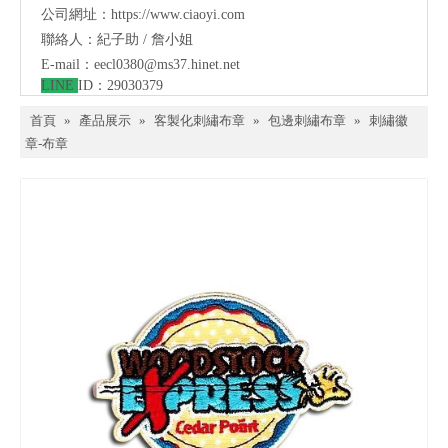
公司網址：
https://www.ciaoyi.com
聯絡人：紀子助 / 詹小姐
E-mail：
eecl0380@ms37.hinet.net
LINE
ID：29030379
首頁
»
產品展示
»
客製化刺繡布章
»
包邊刺繡布章
»
刺繡徽
章-布章