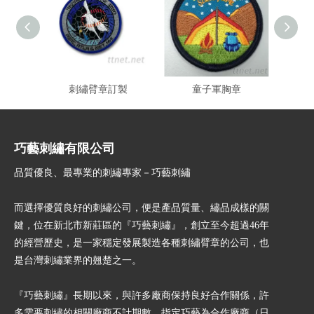
刺繡臂章訂製
童子軍胸章
袖
巧藝刺繡有限公司
品質優良、最專業的刺繡專家－巧藝刺繡
而選擇優質良好的刺繡公司，便是產品質量、繡品成樣的關
鍵，位在新北市新莊區的『巧藝刺繡』，創立至今超過46年
的經營歷史，是一家穩定發展製造各種刺繡臂章的公司，也
是台灣刺繡業界的翹楚之一。
『巧藝刺繡』長期以來，與許多廠商保持良好合作關係，許
多需要刺繡的相關廠商不計期數，指定巧藝為合作廠商（日