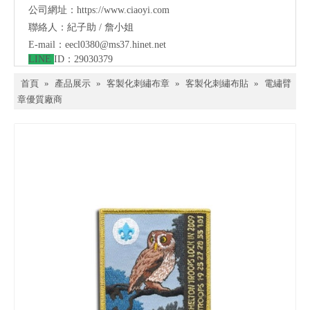
公司網址：
https://www.ciaoyi.com
聯絡人：紀子助 / 詹小姐
E-mail：
eecl0380@ms37.hinet.net
LINE
ID：29030379
首頁
»
產品展示
»
客製化刺繡布章
»
客製化刺繡布貼
»
電繡臂
章優質廠商