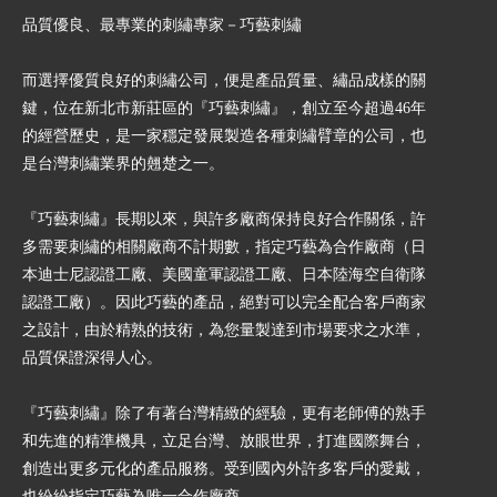
品質優良、最專業的刺繡專家－巧藝刺繡
而選擇優質良好的刺繡公司，便是產品質量、繡品成樣的關
鍵，位在新北市新莊區的『巧藝刺繡』，創立至今超過46年
的經營歷史，是一家穩定發展製造各種刺繡臂章的公司，也
是台灣刺繡業界的翹楚之一。
『巧藝刺繡』長期以來，與許多廠商保持良好合作關係，許
多需要刺繡的相關廠商不計期數，指定巧藝為合作廠商（日
本迪士尼認證工廠、美國童軍認證工廠、日本陸海空自衛隊
認證工廠）。因此巧藝的產品，絕對可以完全配合客戶商家
之設計，由於精熟的技術，為您量製達到市場要求之水準，
品質保證深得人心。
『巧藝刺繡』除了有著台灣精緻的經驗，更有老師傅的熟手
和先進的精準機具，立足台灣、放眼世界，打進國際舞台，
創造出更多元化的產品服務。受到國內外許多客戶的愛戴，
也紛紛指定巧藝為唯一合作廠商。