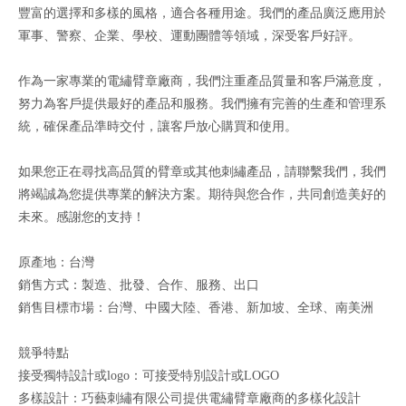
豐富的選擇和多樣的風格，適合各種用途。我們的產品廣泛應用於
軍事、警察、企業、學校、運動團體等領域，深受客戶好評。
作為一家專業的電繡臂章廠商，我們注重產品質量和客戶滿意度，
努力為客戶提供最好的產品和服務。我們擁有完善的生產和管理系
統，確保產品準時交付，讓客戶放心購買和使用。
如果您正在尋找高品質的臂章或其他刺繡產品，請聯繫我們，我們
將竭誠為您提供專業的解決方案。期待與您合作，共同創造美好的
未來。感謝您的支持！
原產地：台灣
銷售方式：製造、批發、合作、服務、出口
銷售目標市場：台灣、中國大陸、香港、新加坡、全球、南美洲
競爭特點
接受獨特設計或logo：可接受特別設計或LOGO
多樣設計：巧藝刺繡有限公司提供電繡臂章廠商的多樣化設計