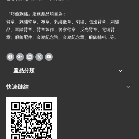
『巧藝刺繡』服務產品項目為：
臂章、刺繡臂章、布章、刺繡徽章、刺繡、包邊臂章、刺繡
品、軍階臂章、臂章製作、警察臂章、反光臂章、電繡臂
章、服飾配件、金屬紀念幣、金屬紀念章、服飾輔料...等。
產品分類
快速鏈結