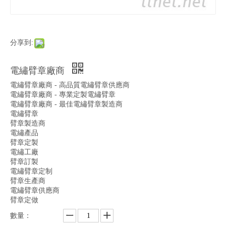
分享到:
電繡臂章廠商
電繡臂章廠商 - 高品質電繡臂章供應商
電繡臂章廠商 - 專業定製電繡臂章
電繡臂章廠商 - 最佳電繡臂章製造商
電繡臂章
臂章製造商
電繡產品
臂章定製
電繡工廠
臂章訂製
電繡臂章定制
臂章生產商
電繡臂章供應商
臂章定做
數量：