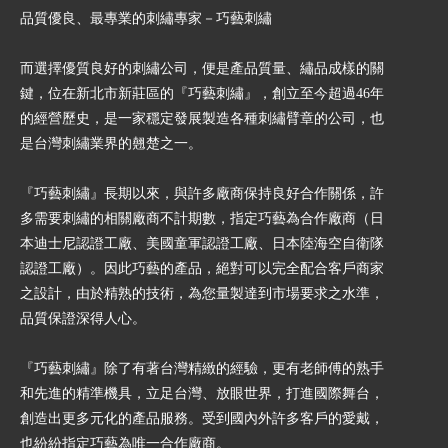
品質優良、最專業的刺繡專家－巧藝刺繡
而選擇優質良好的刺繡公司，便是產品質量、繡品成樣的關
鍵，位在新北市新莊區的『巧藝刺繡』，創立至今超過46年
的經營歷史，是一家穩定發展製造各種刺繡臂章的公司，也
是台灣刺繡業界的翹楚之一。
『巧藝刺繡』長期以來，與許多廠商保持良好合作關係，許
多需要刺繡的相關廠商不計期數，指定巧藝為合作廠商（日
本迪士尼認證工廠、美國童軍認證工廠、日本陸海空自衛隊
認證工廠）。因此巧藝的產品，絕對可以完全配合客戶商家
之設計，由於精熟的技術，為您量製達到市場要求之水準，
品質保證深得人心。
『巧藝刺繡』除了有著台灣精緻的經驗，更有老師傅的熟手
和先進的精準機具，立足台灣、放眼世界，打進國際舞台，
創造出更多元化的產品服務。受到國內外許多客戶的愛戴，
也紛紛指定巧藝為唯一合作廠商。